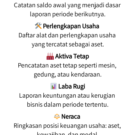
Catatan saldo awal yang menjadi dasar 
laporan periode berikutnya.
Perlengkapan Usaha
Daftar alat dan perlengkapan usaha 
yang tercatat sebagai aset.
Aktiva Tetap
Pencatatan aset tetap seperti mesin, 
gedung, atau kendaraan.
Laba Rugi
Laporan keuntungan atau kerugian 
bisnis dalam periode tertentu.
Neraca 
Ringkasan posisi keuangan usaha: aset, 
kewajiban, dan modal.