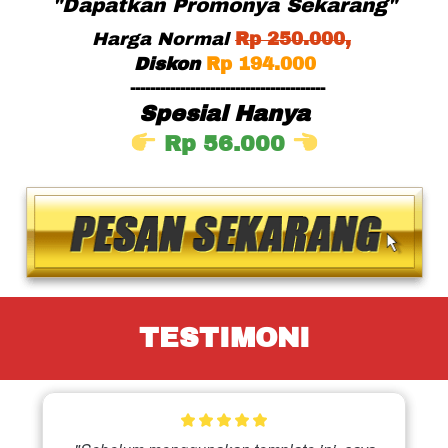
"Dapatkan Promonya Sekarang"
Harga Normal
Rp
 25
0.000,
Diskon
Rp 194.000
---------------------------------------
Spesial Hanya
Rp 56.000 
TESTIMONI