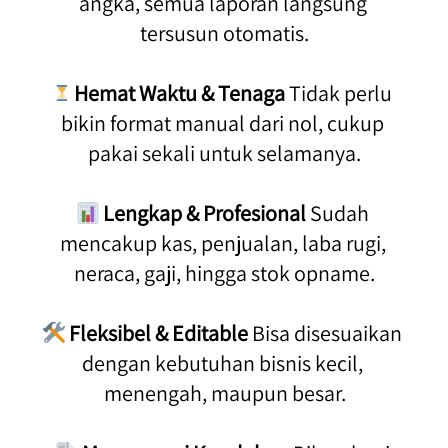
angka, semua laporan langsung 
tersusun otomatis.
Hemat Waktu & Tenaga
Tidak perlu 
bikin format manual dari nol, cukup 
pakai sekali untuk selamanya.
Lengkap & Profesional 
Sudah 
mencakup kas, penjualan, laba rugi, 
neraca, gaji, hingga stok opname.
Fleksibel & Editable 
Bisa disesuaikan 
dengan kebutuhan bisnis kecil, 
menengah, maupun besar.