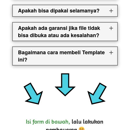
Apakah bisa dipakai selamanya?
Apakah ada garansi jika file tidak
bisa dibuka atau ada kesalahan?
Bagaimana cara membeli Template
ini?
Isi form di bawah,
 lalu lakukan 
pembayaran 