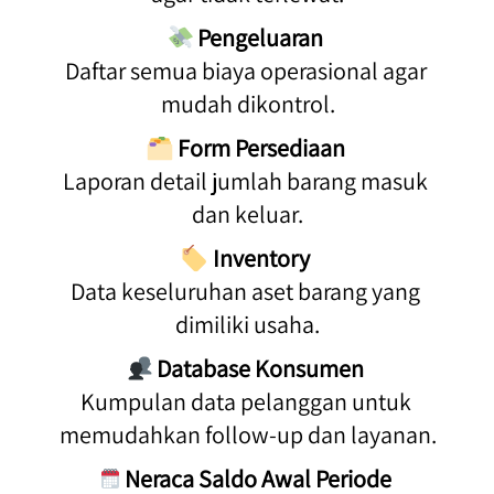
Pengeluaran 
Daftar semua biaya operasional agar 
mudah dikontrol.
Form Persediaan
Laporan detail jumlah barang masuk 
dan keluar.
Inventory 
Data keseluruhan aset barang yang 
dimiliki usaha.
Database Konsumen 
Kumpulan data pelanggan untuk 
memudahkan follow-up dan layanan.
Neraca Saldo Awal Periode