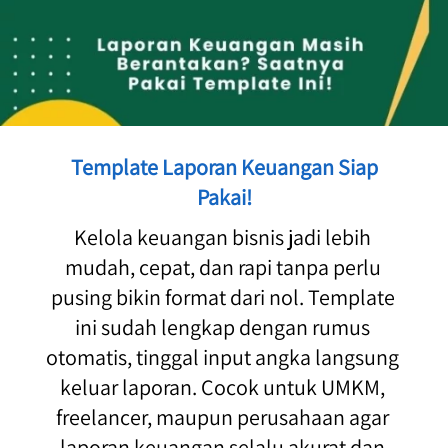
Template Laporan Keuangan Siap 
Pakai!
Kelola keuangan bisnis jadi lebih 
mudah, cepat, dan rapi tanpa perlu 
pusing bikin format dari nol. Template 
ini sudah lengkap dengan rumus 
otomatis, tinggal input angka langsung 
keluar laporan. Cocok untuk UMKM, 
freelancer, maupun perusahaan agar 
laporan keuangan selalu akurat dan 