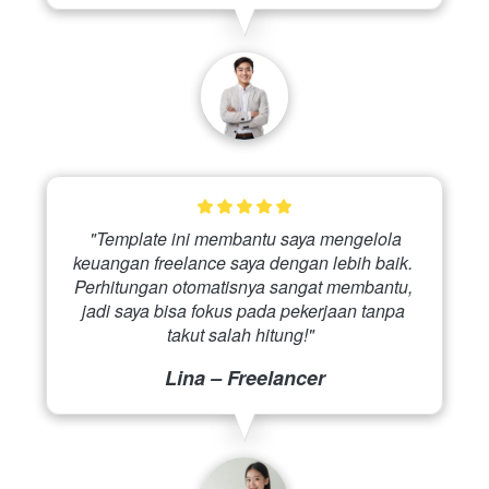
"Template ini membantu saya mengelola 
keuangan freelance saya dengan lebih baik. 
Perhitungan otomatisnya sangat membantu, 
jadi saya bisa fokus pada pekerjaan tanpa 
takut salah hitung!" 
Lina – Freelancer