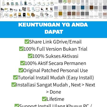
KEUNTUNGAN YG ANDA 
DAPAT
Share Link GDrive/Email 
100% Full Version Bukan Trial 
100% Sukses Aktivasi 
100% Aktif Secara Permanen 
Original Patched Personal Use 
Tutorial Install Mudah (Easy Install)
Installasi Sangat Mudah , Next > Next 
> Done
Lifetime 
Support Install Ulang Khusus PC / 