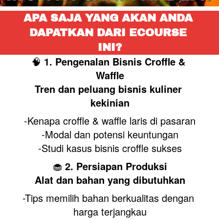
APA SAJA YANG AKAN ANDA 
DAPATKAN DARI ECOURSE 
INI?
🧠 
1. Pengenalan Bisnis Croffle & 
Waffle
Tren dan peluang bisnis kuliner 
kekinian
-Kenapa croffle & waffle laris di pasaran
-Modal dan potensi keuntungan
-Studi kasus bisnis croffle sukses
🧁 
2. Persiapan Produksi
Alat dan bahan yang dibutuhkan
-Tips memilih bahan berkualitas dengan 
harga terjangkau