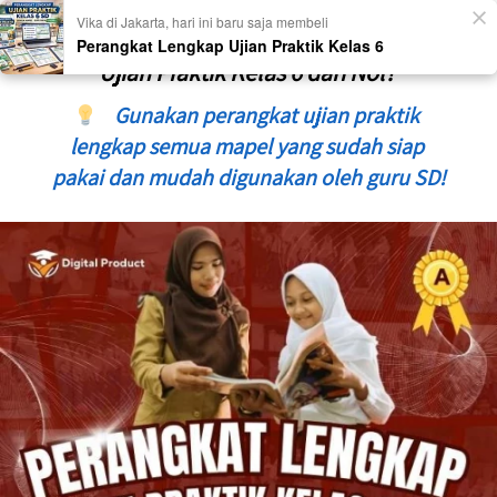
Vika di Jakarta, hari ini baru saja membeli
Masih Repot Menyusun Perangkat 
Perangkat Lengkap Ujian Praktik Kelas 6
Ujian Praktik Kelas 6 dari Nol? 
Gunakan perangkat ujian praktik 
lengkap semua mapel yang sudah siap 
pakai dan mudah digunakan oleh guru SD!