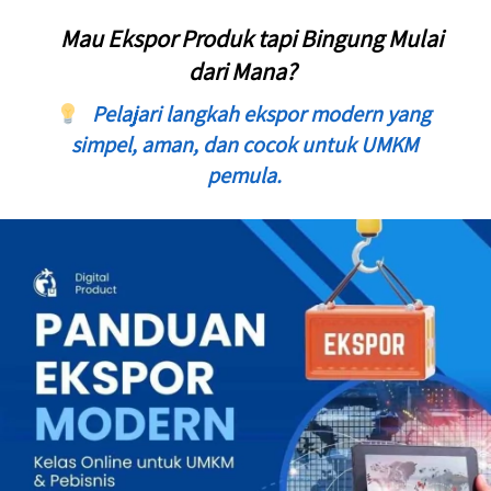
Vika di Jakarta, hari ini baru saja membeli
   Mau Ekspor Produk tapi Bingung Mulai 
Panduan Ekspor Modern
dari Mana?  
   Pelajari langkah ekspor modern yang 
simpel, aman, dan cocok untuk UMKM 
pemula. 