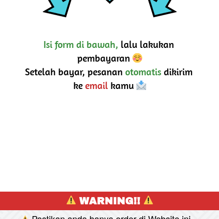
Isi form di bawah,
 lalu lakukan 
pembayaran 
Setelah bayar, pesanan 
otomatis
 dikirim 
ke 
email
 kamu 
 WARNING!! 
Pastikan anda hanya order di Website ini