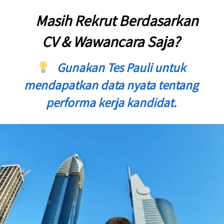
    Masih Rekrut Berdasarkan 
CV & Wawancara Saja? 
 Gunakan Tes Pauli untuk 
mendapatkan data nyata tentang 
performa kerja kandidat. 